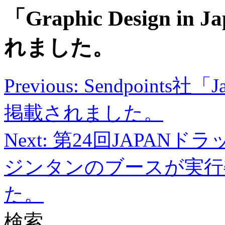
「Graphic Design i
れました。
投
Previous:
Sendpoints社「J
稿
掲載されました。
ナ
ビ
Next:
第24回JAPANド
ゲ
ー
ジンタンのブースが実行
シ
た。
ョ
ン
検索