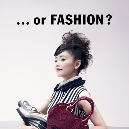
NEWS
May, 01, 2026
「ADC年鑑 日本のアートディレクション
2025」に作品が掲載されました。
WORK121
Apr, 20, 2026
THE ENDは、移転しました。
MAP
Mar, 10, 2026
「MdNデザイナーズファイル2026」に赤
迫仁が掲載されています。
more...