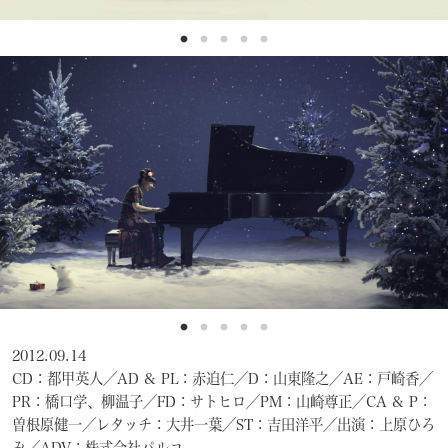
2012.09.14
CD：都甲英人／AD & PL：赤迫仁／D：山東隆之／AE：戸崎香／
PR：橋口学、柳温子／FD：サトヒロ／PM：山崎尊正／CA & P：
曽根原健一／レタッチ：大井一葉／ST：吉田洋平／出演：上原ひろ
み／ADV：株式会社パルコ