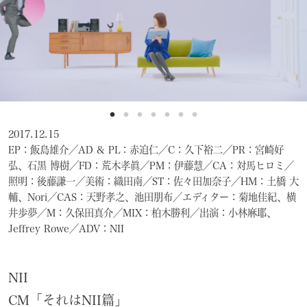
NEWS
May, 01, 2026
「ADC年鑑 日本のアートディレクション
2025」に作品が掲載されました。
WORK121
2017.12.15
EP：飯島雄介／AD & PL：赤迫仁／C：久下裕二／PR：宮崎好
Apr, 20, 2026
弘、石黒 博樹／FD：荒木孝眞／PM：伊藤慧／CA：対馬ヒロミ／
THE ENDは、移転しました。
照明：後藤謙一／美術：織田南／ST：佐々田加奈子／HM：土橋 大
輔、Nori／CAS：天野孝之、池田朋布／エディター：菊地佳紀、横
MAP
井歩夢／M：久保田真介／MIX：柏木勝利／出演：小林麻耶、
Jeffrey Rowe／ADV：NII
Mar, 10, 2026
「MdNデザイナーズファイル2026」に赤
迫仁が掲載されています。
NII
CM「それはNII篇」
more...