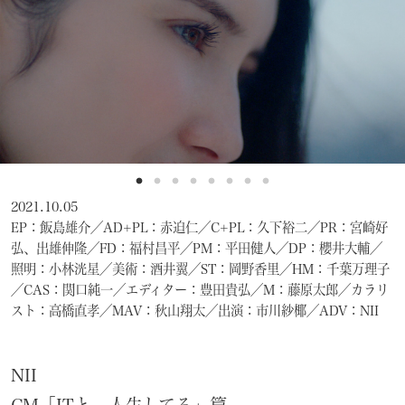
NEWS
May, 01, 2026
「ADC年鑑 日本のアートディレクション
2025」に作品が掲載されました。
WORK121
2021.10.05
Apr, 20, 2026
EP：飯島雄介／AD+PL：赤迫仁／C+PL：久下裕二／PR：宮崎好
THE ENDは、移転しました。
弘、出雄伸隆／FD：福村昌平／PM：平田健人／DP：櫻井大輔／
MAP
照明：小林洸星／美術：酒井翼／ST：岡野香里／HM：千葉万理子
／CAS：関口純一／エディター：豊田貴弘／M：藤原太郎／カラリ
Mar, 10, 2026
スト：高橋直孝／MAV：秋山翔太／出演：市川紗椰／ADV：NII
「MdNデザイナーズファイル2026」に赤
迫仁が掲載されています。
NII
more...
CM「ITと、人生してる」篇