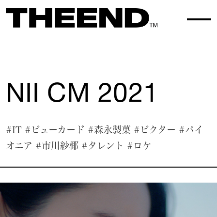
WORK TOP
WORK 086
NII CM 2021
#IT
#ビューカード
#森永製菓
#ビクター
#パイ
オニア
#市川紗椰
#タレント
#ロケ