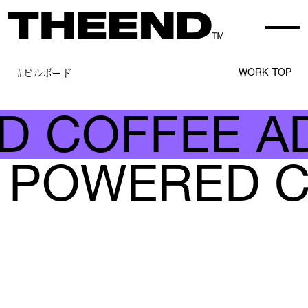
#ビルボード
WORK TOP
 COFFEE AD
POWERED C