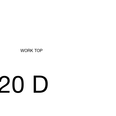
NEWS
WORK TOP
May, 01, 2026
「ADC年鑑 日本のアートディレクション2025」に作品が掲載さ
れました。
20 D
WORK121
Apr, 20, 2026
THE ENDは、移転しました。
MAP
Mar, 10, 2026