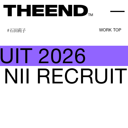
#石田莉子
WORK TOP
UIT 2026
NII RECRUI