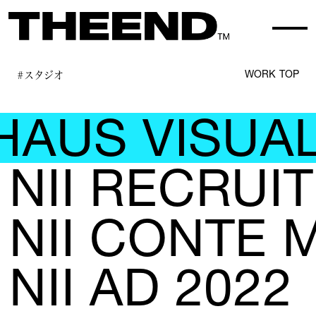
#スタジオ
WORK TOP
US VISUAL
NII RECRUIT
NII CONTE 
NII AD 2022